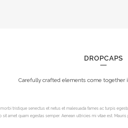
DROPCA
DROPCAPS
Carefully crafted elements come together 
morbi tristique senectus et netus et malesuada fames ac turpis egestas
o sit amet quam egestas semper. Aenean ultricies mi vitae est. Mauris p