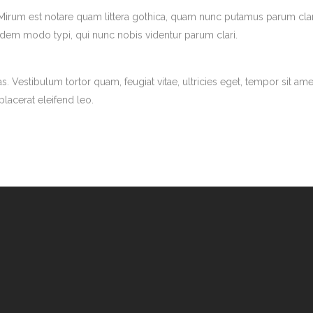
 Mirum est notare quam littera gothica, quam nunc putamus parum cla
odem modo typi, qui nunc nobis videntur parum clari.
. Vestibulum tortor quam, feugiat vitae, ultricies eget, tempor sit ame
lacerat eleifend leo.