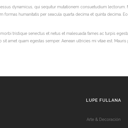
rocessus dynamicus, qui sequitur mutationem consuetudium lectorum.
rum formas humanitatis per seacula quarta decima et quinta decima. E
morbi tristique senectus et netus et malesuada fames ac turpis egestas
o sit amet quam egestas semper. Aenean ultricies mi vitae est. Mauris p
LUPE FULLANA
Arte & Decoración