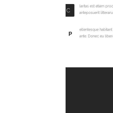
laritas est etiam p
C
anteposuerit littera
ellentesque habitant 
P
ante. Donec eu liber