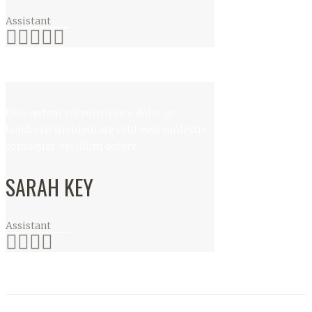
Assistant
Duis autem vel eum iriure dolor in
hendrerit in vulputate velit esse molestie
consequat, vel illum dolore.
SARAH KEY
Assistant