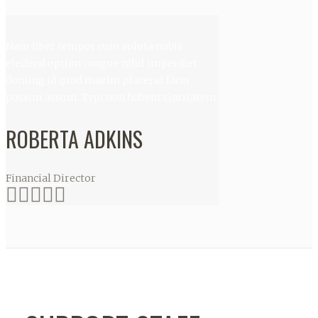
Nam liber tempor cum soluta nobis
eleifend option congue nihil imperdiet
doming id quod mazim placerat facer
possim assum. Typi non habent claritatem.
ROBERTA ADKINS
Financial Director