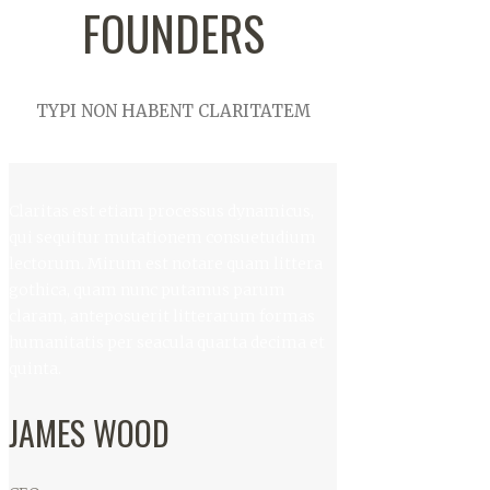
FOUNDERS
TYPI NON HABENT CLARITATEM
Claritas est etiam processus dynamicus,
qui sequitur mutationem consuetudium
lectorum. Mirum est notare quam littera
gothica, quam nunc putamus parum
claram, anteposuerit litterarum formas
humanitatis per seacula quarta decima et
quinta.
JAMES WOOD