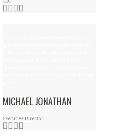
CEO
Claritas est etiam processus dynamicus,
qui sequitur mutationem consuetudium
lectorum. Mirum est notare quam littera
gothica, quam nunc putamus parum
claram, anteposuerit litterarum formas
humanitatis per seacula quarta decima et
quinta.
MICHAEL JONATHAN
Executive Director