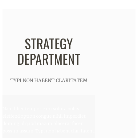
STRATEGY
DEPARTMENT
TYPI NON HABENT CLARITATEM
Nam liber tempor cum soluta nobis
eleifend option congue nihil imperdiet
doming id quod mazim placerat facer
possim assum. Typi non habent claritatem.