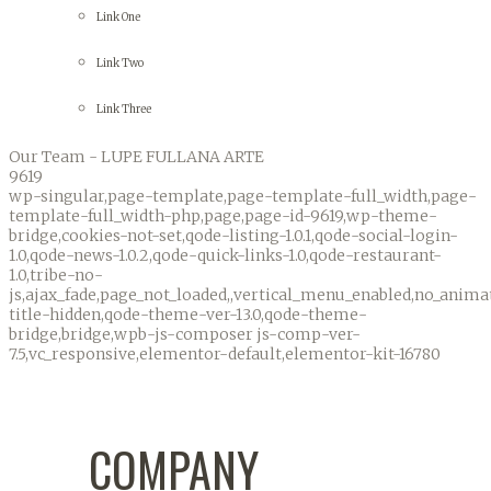
Link One
Link Two
Link Three
Our Team - LUPE FULLANA ARTE
9619
wp-singular,page-template,page-template-full_width,page-
template-full_width-php,page,page-id-9619,wp-theme-
bridge,cookies-not-set,qode-listing-1.0.1,qode-social-login-
1.0,qode-news-1.0.2,qode-quick-links-1.0,qode-restaurant-
1.0,tribe-no-
js,ajax_fade,page_not_loaded,,vertical_menu_enabled,no_anim
title-hidden,qode-theme-ver-13.0,qode-theme-
bridge,bridge,wpb-js-composer js-comp-ver-
7.5,vc_responsive,elementor-default,elementor-kit-16780
COMPANY