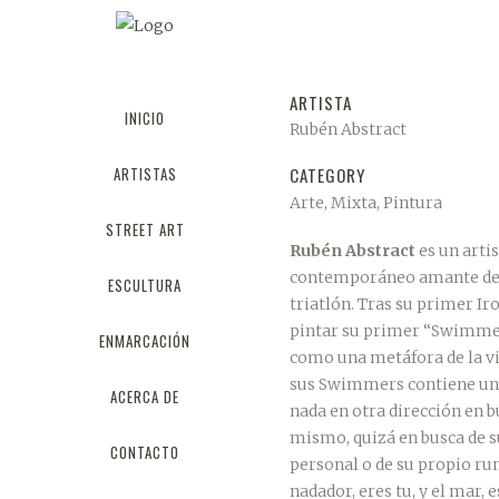
RUBÉN ABS
ARTISTA
INICIO
Rubén Abstract
ARTISTAS
CATEGORY
Arte, Mixta, Pintura
STREET ART
Rubén Abstract
es un arti
contemporáneo amante de l
ESCULTURA
triatlón. Tras su primer I
pintar su primer “Swimmer
ENMARCACIÓN
como una metáfora de la vi
sus Swimmers contiene un
ACERCA DE
nada en otra dirección en b
mismo, quizá en busca de 
CONTACTO
personal o de su propio ru
nadador, eres tu, y el mar, e