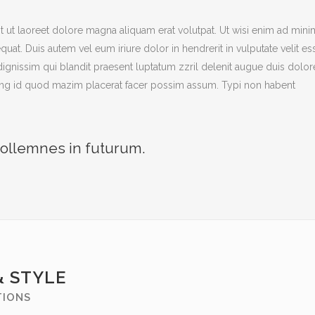
 ut laoreet dolore magna aliquam erat volutpat. Ut wisi enim ad mini
at. Duis autem vel eum iriure dolor in hendrerit in vulputate velit es
 dignissim qui blandit praesent luptatum zzril delenit augue duis dolor
oming id quod mazim placerat facer possim assum. Typi non habent
sollemnes in futurum.
& STYLE
TIONS