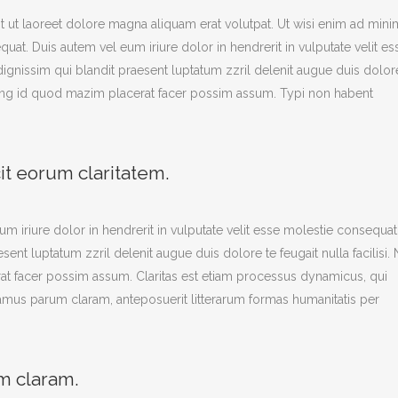
 ut laoreet dolore magna aliquam erat volutpat. Ut wisi enim ad mini
at. Duis autem vel eum iriure dolor in hendrerit in vulputate velit es
 dignissim qui blandit praesent luptatum zzril delenit augue duis dolor
oming id quod mazim placerat facer possim assum. Typi non habent
cit eorum claritatem.
eum iriure dolor in hendrerit in vulputate velit esse molestie consequat
esent luptatum zzril delenit augue duis dolore te feugait nulla facilisi
rat facer possim assum.
Claritas est etiam processus dynamicus, qui
mus parum claram, anteposuerit litterarum formas humanitatis per
m claram.