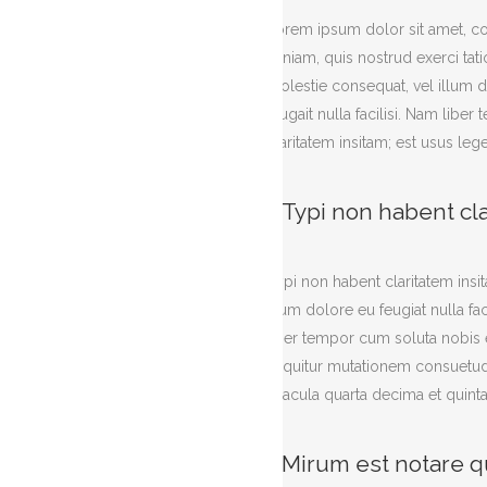
Lorem ipsum dolor sit amet, co
veniam, quis nostrud exerci tat
molestie consequat, vel illum do
feugait nulla facilisi. Nam li
claritatem insitam; est usus lege
Typi non habent clar
Typi non habent claritatem insit
illum dolore eu feugiat nulla fa
liber tempor cum soluta nobis
sequitur mutationem consuetudi
seacula quarta decima et quint
Mirum est notare q