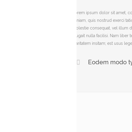
Lorem ipsum dolor sit amet, co
veniam, quis nostrud exerci tat
molestie consequat, vel illum do
feugait nulla facilisi. Nam li
claritatem insitam; est usus lege
Eodem modo typi