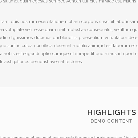
o sit amet quam egestas semper. Aenean ultricies mi vitae est. Mauris p
niam, quis nostrum exercitationem ullam corporis suscipit laboriosam
 ea voluptate velit esse quam nihil molestiae consequatur, vel illum q
dio dignissimos ducimus qui blanditiis praesentium voluptatum deleni
que sunt in culpa qui officia deserunt mollitia animi, id est laborum et
 nobis est eligendi optio cumque nihil impedit quo minus id quod max
m. Investigationes demonstraverunt lectores.
HIGHLIGHTS
DEMO CONTENT