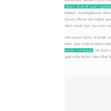
Pellentesque habitant morbi tris
eu libero sit amet quam egest
claritatem. Investigationes de
lectorum. Mirum est notare qua
Eodem modo typi, qui nunc nobi
Lorem ipsum dolor sit amet, co
veniam, quis nostrud exerci tat
molestie consequat
, vel illum
feugait nulla facilisi. Nam li