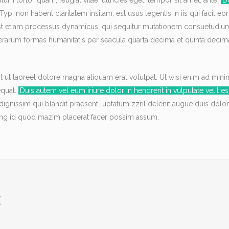
um tortor quam, feugiat vitae, ultricies eget, tempor sit amet, ante.
D
 Typi non habent claritatem insitam; est usus legentis in iis qui facit e
s est etiam processus dynamicus, qui sequitur mutationem consuetudiu
erarum formas humanitatis per seacula quarta decima et quinta decim
 ut laoreet dolore magna aliquam erat volutpat. Ut wisi enim ad mini
equat.
Duis autem vel eum iriure dolor in hendrerit in vulputate velit e
o dignissim qui blandit praesent luptatum zzril delenit augue duis dolor
oming id quod mazim placerat facer possim assum.
E