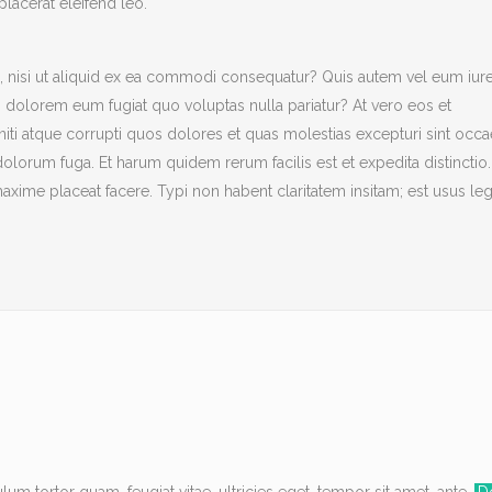
lacerat eleifend leo.
, nisi ut aliquid ex ea commodi consequatur? Quis autem vel eum iur
ui dolorem eum fugiat quo voluptas nulla pariatur? At vero eos et
ti atque corrupti quos dolores et quas molestias excepturi sint occa
 dolorum fuga. Et harum quidem rerum facilis est et expedita distinctio.
ime placeat facere. Typi non habent claritatem insitam; est usus leg