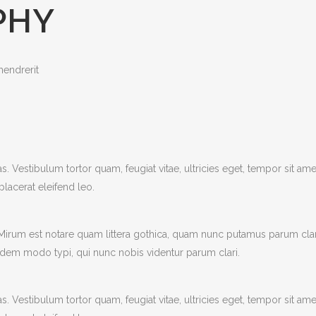
PHY
hendrerit
. Vestibulum tortor quam, feugiat vitae, ultricies eget, tempor sit ame
lacerat eleifend leo.
 Mirum est notare quam littera gothica, quam nunc putamus parum cla
odem modo typi, qui nunc nobis videntur parum clari.
. Vestibulum tortor quam, feugiat vitae, ultricies eget, tempor sit ame