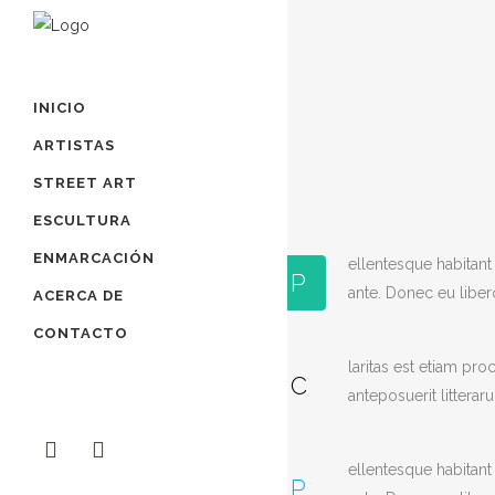
INICIO
ARTISTAS
STREET ART
ESCULTURA
ENMARCACIÓN
ellentesque habitant 
P
ante. Donec eu liber
ACERCA DE
CONTACTO
laritas est etiam p
C
anteposuerit littera
ellentesque habitant 
P