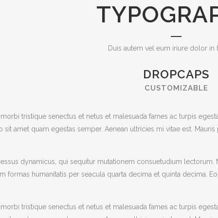
TYPOGRA
Duis autem vel eum iriure dolor in 
DROPCAPS
CUSTOMIZABLE
morbi tristique senectus et netus et malesuada fames ac turpis egestas
o sit amet quam egestas semper. Aenean ultricies mi vitae est. Mauris p
rocessus dynamicus, qui sequitur mutationem consuetudium lectorum.
rum formas humanitatis per seacula quarta decima et quinta decima. E
morbi tristique senectus et netus et malesuada fames ac turpis egestas