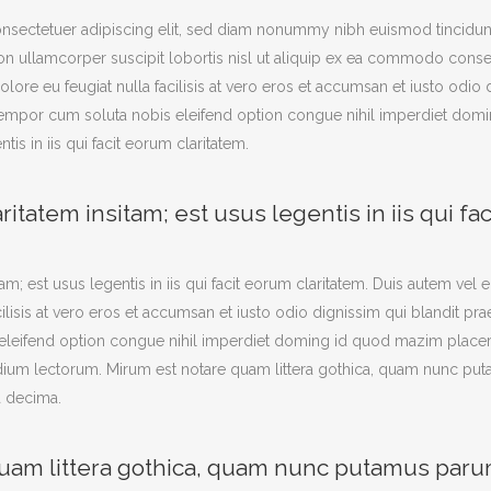
nsectetuer adipiscing elit, sed diam nonummy nibh euismod tincidunt
ion ullamcorper suscipit lobortis nisl ut aliquip ex ea commodo consequ
lore eu feugiat nulla facilisis at vero eros et accumsan et iusto odio
ber tempor cum soluta nobis eleifend option congue nihil imperdiet d
ntis in iis qui facit eorum claritatem.
itatem insitam; est usus legentis in iis qui fa
am; est usus legentis in iis qui facit eorum claritatem. Duis autem vel 
cilisis at vero eros et accumsan et iusto odio dignissim qui blandit pra
 eleifend option congue nihil imperdiet doming id quod mazim place
um lectorum. Mirum est notare quam littera gothica, quam nunc puta
a decima.
uam littera gothica, quam nunc putamus paru