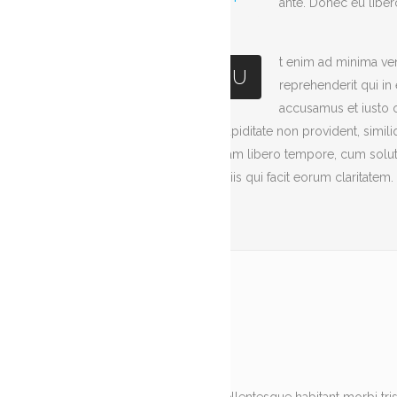
ante. Donec eu liber
t enim ad minima ve
U
reprehenderit qui in
accusamus et iusto o
cupiditate non provident, simili
Nam libero tempore, cum soluta
in iis qui facit eorum claritate