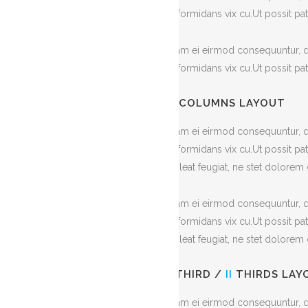
reformidans vix cu.Ut possit 
Nam ei eirmod consequuntur, qu
reformidans vix cu.Ut possit 
II
COLUMNS LAYOUT
Nam ei eirmod consequuntur, qu
reformidans vix cu.Ut possit p
soleat feugiat, ne stet dolorem 
Nam ei eirmod consequuntur, qu
reformidans vix cu.Ut possit p
soleat feugiat, ne stet dolorem 
I
THIRD /
II
THIRDS LAY
Nam ei eirmod consequuntur, qu