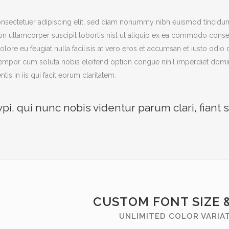
nsectetuer adipiscing elit, sed diam nonummy nibh euismod tincidunt
ion ullamcorper suscipit lobortis nisl ut aliquip ex ea commodo consequ
lore eu feugiat nulla facilisis at vero eros et accumsan et iusto odio
ber tempor cum soluta nobis eleifend option congue nihil imperdiet d
ntis in iis qui facit eorum claritatem.
, qui nunc nobis videntur parum clari, fiant 
CUSTOM FONT SIZE 
UNLIMITED COLOR VARIA