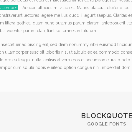
tique senectus et netus et malesuada fames ac turpis egestas. Vestibul
as semper
. Aenean ultricies mi vitae est. Mauris placerat eleifend leo.
monstraverunt lectores legere me lius quod ii legunt saepius. Clarita
m littera gothica, quam nunc putamus parum claram, anteposuerit litt
s videntur parum clari, fiant sollemnes in futurum.
nsectetuer adipiscing elit, sed diam nonummy nibh euismod tincidunt
ion ullamcorper suscipit lobortis nisl ut aliquip ex ea commodo cons
 dolore eu feugiat nulla facilisis at vero eros et accumsan et iusto odi
ber tempor cum soluta nobis eleifend option congue nihil imperdiet d
BLOCKQUOT
GOOGLE FONTS