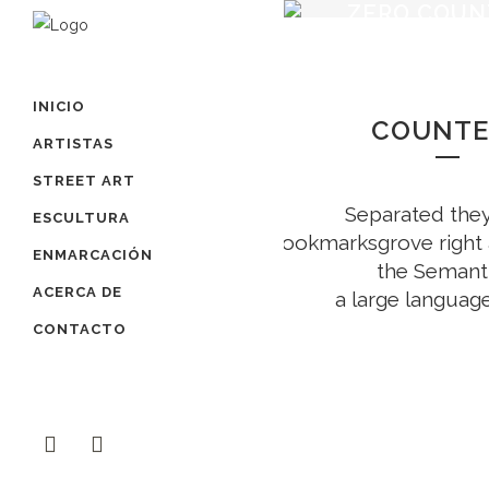
ZERO COUN
INICIO
COUNTE
ARTISTAS
STREET ART
Separated they 
ESCULTURA
Bookmarksgrove right a
ENMARCACIÓN
the Semanti
ACERCA DE
a large languag
CONTACTO