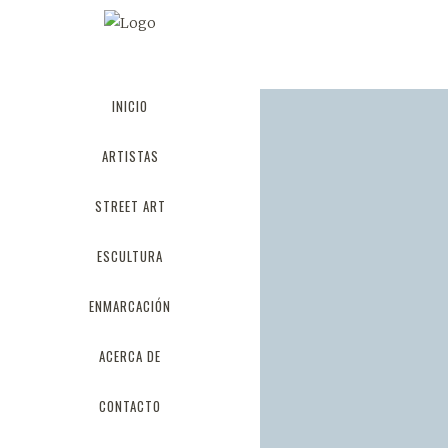
LOS COLORES
QUE NOS
INICIO
VOLVERAN
LOCOS EN
ARTISTAS
2019
STREET ART
26 julio, 2018
ESCULTURA
ENMARCACIÓN
FORMENTERA
ACERCA DE
06 junio,
2018
CONTACTO