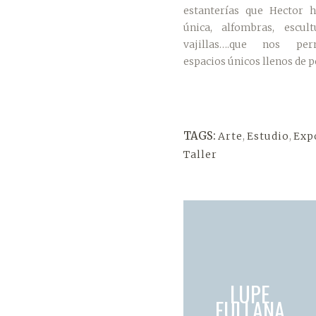
estanterías que Hector 
única, alfombras, escult
vajillas….que nos per
espacios únicos llenos de p
TAGS:
Arte
,
Estudio
,
Exp
Taller
LUPE
FULLANA