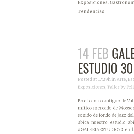
Exposiciones
Gastronom
Tendencias
14 FEB
GALE
ESTUDIO 30
Posted at 17:29h
in
Arte
,
Es
Exposiciones
,
Taller
by
Fel
En el centro antiguo de Vale
mítico mercado de Mossen 
sonido de fondo de jazz de
ubica nuestro estudio abi
#GALERIAESTUDIO30 en la 